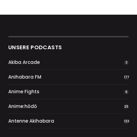
UNSERE PODCASTS
Akiba Arcade
3
Anihabara FM
177
Anime Fights
6
Anime:hōdō
25
Antenne Akihabara
133