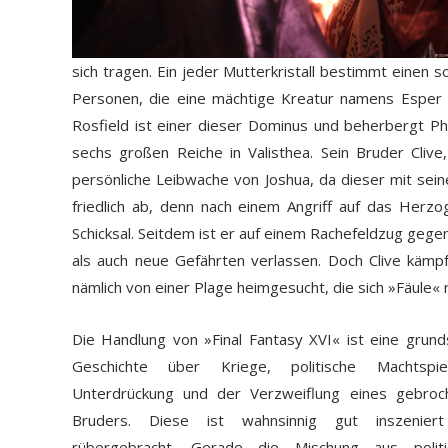
sich tragen. Ein jeder Mutterkristall bestimmt einen
Personen, die eine mächtige Kreatur namens Esper 
Rosfield ist einer dieser Dominus und beherbergt Ph
sechs großen Reiche in Valisthea. Sein Bruder Clive,
persönliche Leibwache von Joshua, da dieser mit seine
friedlich ab, denn nach einem Angriff auf das Herzo
Schicksal. Seitdem ist er auf einem Rachefeldzug gege
als auch neue Gefährten verlassen. Doch Clive kämpf
nämlich von einer Plage heimgesucht, die sich »Fäule« n
Die Handlung von »Final Fantasy XVI« ist eine grund
Geschichte über Kriege, politische Machtspiel
Unterdrückung und der Verzweiflung eines gebroc
Bruders. Diese ist wahnsinnig gut inszenier
rübergebracht. Gerade die Mischung aus politi