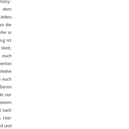
ntasy-
d dem
 Adieu
wo die
fer in
og ist
 Welt,
n euch
ierbei
 Reihe
n euch
ößeren
ls nur
 einem
t nach
. Hier
nd und