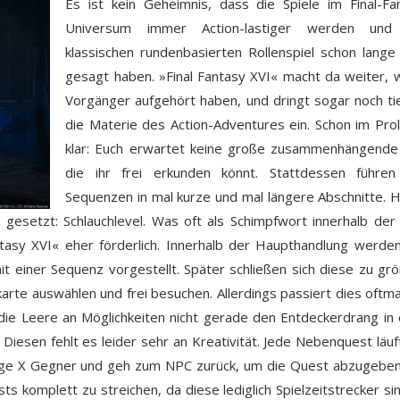
Es ist kein Geheimnis, dass die Spiele im Final-Fa
Universum immer Action-lastiger werden un
klassischen rundenbasierten Rollenspiel schon lange
gesagt haben. »Final Fantasy XVI« macht da weiter, 
Vorgänger aufgehört haben, und dringt sogar noch tie
die Materie des Action-Adventures ein. Schon im Prol
klar: Euch erwartet keine große zusammenhängende
die ihr frei erkunden könnt. Stattdessen führe
Sequenzen in mal kurze und mal längere Abschnitte. H
 gesetzt: Schlauchlevel. Was oft als Schimpfwort innerhalb der
antasy XVI« eher förderlich. Innerhalb der Haupthandlung werde
t einer Sequenz vorgestellt. Später schließen sich diese zu gr
rte auswählen und frei besuchen. Allerdings passiert dies oftma
ie Leere an Möglichkeiten nicht gerade den Entdeckerdrang in
 Diesen fehlt es leider sehr an Kreativität. Jede Nebenquest läuf
ge X Gegner und geh zum NPC zurück, um die Quest abzugeben
 komplett zu streichen, da diese lediglich Spielzeitstrecker si