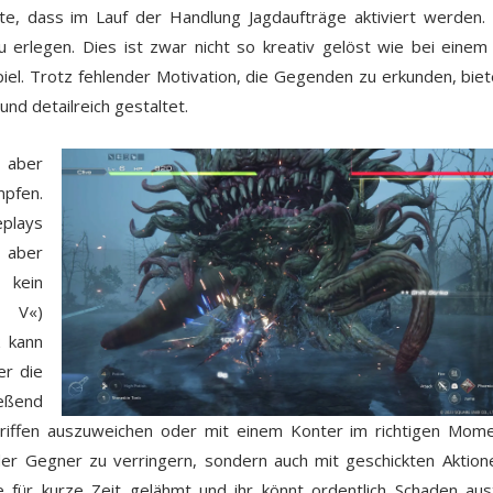
, dass im Lauf der Handlung Jagdaufträge aktiviert werden.
 erlegen. Dies ist zwar nicht so kreativ gelöst wie bei einem 
iel. Trotz fehlender Motivation, die Gegenden zu erkunden, biet
nd detailreich gestaltet.
s aber
mpfen.
eplays
, aber
 kein
y V«)
k kann
er die
ießend
griffen auszuweichen oder mit einem Konter im richtigen Mom
 der Gegner zu verringern, sondern auch mit geschickten Aktion
für kurze Zeit gelähmt und ihr könnt ordentlich Schaden aust