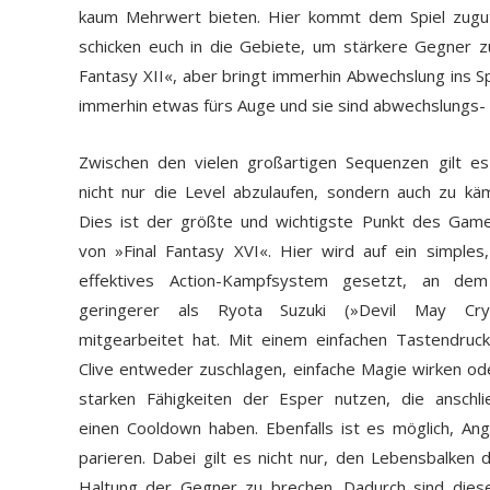
kaum Mehrwert bieten. Hier kommt dem Spiel zugute
schicken euch in die Gebiete, um stärkere Gegner zu
Fantasy XII«, aber bringt immerhin Abwechslung ins Sp
immerhin etwas fürs Auge und sie sind abwechslungs- u
Zwischen den vielen großartigen Sequenzen gilt e
nicht nur die Level abzulaufen, sondern auch zu kä
Dies ist der größte und wichtigste Punkt des Gam
von »Final Fantasy XVI«. Hier wird auf ein simples
effektives Action-Kampfsystem gesetzt, an dem
geringerer als Ryota Suzuki (»Devil May Cr
mitgearbeitet hat. Mit einem einfachen Tastendruc
Clive entweder zuschlagen, einfache Magie wirken od
starken Fähigkeiten der Esper nutzen, die anschl
einen Cooldown haben. Ebenfalls ist es möglich, An
parieren. Dabei gilt es nicht nur, den Lebensbalken
Haltung der Gegner zu brechen. Dadurch sind diese 