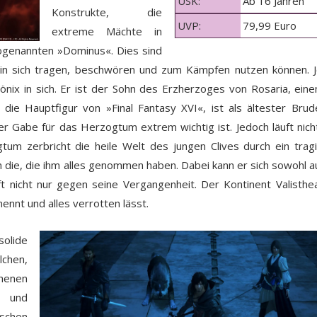
USK:
Ab 16 Jahren
Konstrukte, die
UVP:
79,99 Euro
extreme Mächte in
 sogenannten »Dominus«. Dies sind
in sich tragen, beschwören und zum Kämpfen nutzen können. 
önix in sich. Er ist der Sohn des Erzherzoges von Rosaria, ein
 die Hauptfigur von »Final Fantasy XVI«, ist als ältester Brud
r Gabe für das Herzogtum extrem wichtig ist. Jedoch läuft nicht
gtum zerbricht die heile Welt des jungen Clives durch ein trag
n die, die ihm alles genommen haben. Dabei kann er sich sowohl au
t nicht nur gegen seine Vergangenheit. Der Kontinent Valisthe
ennt und alles verrotten lässt.
solide
chen,
henen
t und
schen