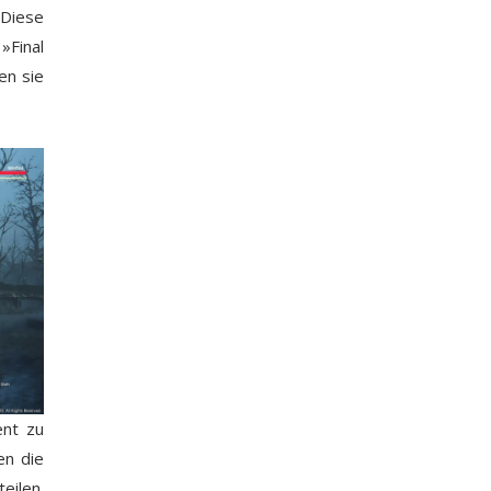
 Diese
»Final
en sie
ent zu
en die
eilen.