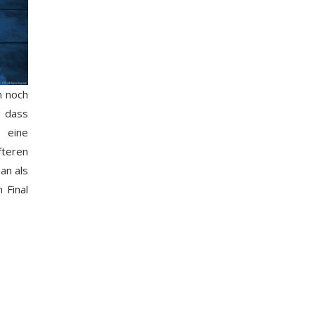
n noch
, dass
, eine
fteren
an als
 Final