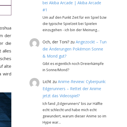
bei Akiba Arcade | Akiba Arcade
#1
Um auf den Punkt Zeit für ein Spiel bzw
die typische Spielzeit bei Spielen
Joshua
einzugehen - ich bin der Meinung…
em der
Och, der Toni?
zu
Angezockt – Tun
er die
die Änderungen Pokémon Sonne
 alles
& Mond gut?
isches
Gibt es eigentlich noch Dreierkämpfe
f alte
in Sonne/Mond?
a wird
Licht
zu
Anime-Review: Cyberpunk:
Edgerunners – Rettet der Anime
jetzt das Videospiel?
Ich fand „Edgerunners" bis zur Hälfte
echt schlecht und habe mich echt
gewundert, warum dieser Anime so im
Hype war…