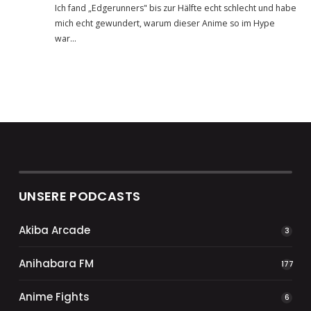
Ich fand „Edgerunners" bis zur Hälfte echt schlecht und habe
mich echt gewundert, warum dieser Anime so im Hype
war…
UNSERE PODCASTS
Akiba Arcade
3
Anihabara FM
177
Anime Fights
6