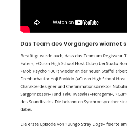
Das Team des Vorgängers widmet si
Bestätigt wurde auch, dass das Team um Regisseur Ta
Eater«, »Ouran High School Host Club«) bei Studio B
»Mob Psycho 100«) wieder an der neuen Staffel arbeit
Drehbuchautor Yoji Enokido (»Ouran High School Host 
Charakterdesigner und Chefanimationsdirektor Nobuhiro
Sargprinzessin«) und Taku Iwasaki (»Noragami«, »Gur
des Soundtracks. Die bekannten Synchronsprecher sind
dabei.
Die erste Episode von »Bungo Stray Dogs« feierte am 7