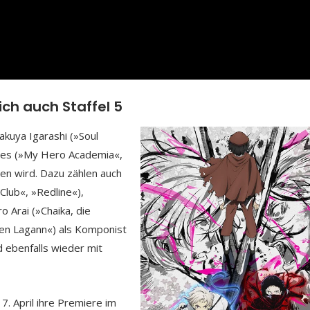
ch auch Staffel 5
kuya Igarashi (»Soul
ones (»My Hero Academia«,
en wird. Dazu zählen auch
Club«, »Redline«),
 Arai (»Chaika, die
ren Lagann«) als Komponist
 ebenfalls wieder mit
. April ihre Premiere im