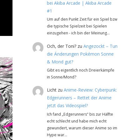
bei Akiba Arcade | Akiba Arcade
#1
Um auf den Punkt Zeit für ein Spiel bzw
die typische Spielzeit bei Spielen
einzugehen - ich bin der Meinung…
Och, der Toni?
zu
Angezockt – Tun
die Änderungen Pokémon Sonne
& Mond gut?
Gibt es eigentlich noch Dreierkämpfe
in Sonne/Mond?
Licht
zu
Anime-Review: Cyberpunk:
Edgerunners – Rettet der Anime
jetzt das Videospiel?
Ich fand „Edgerunners" bis zur Hälfte
echt schlecht und habe mich echt
gewundert, warum dieser Anime so im
Hype war…