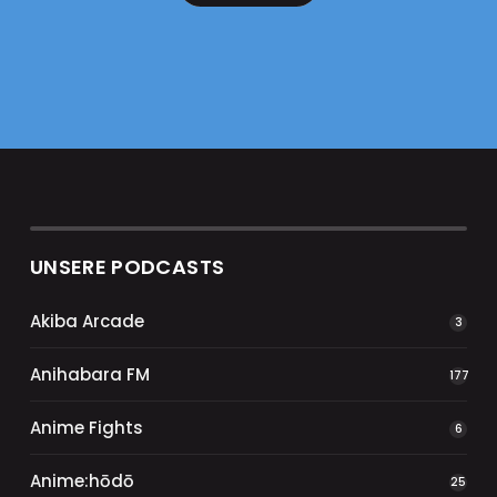
UNSERE PODCASTS
Akiba Arcade
3
Anihabara FM
177
Anime Fights
6
Anime:hōdō
25