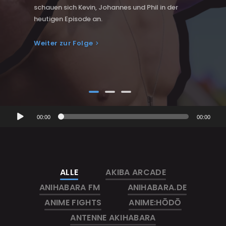
die Betonung liegt auf fast. Denn Nejy ist zurück
… und mit ihm ein Isekai-Anime.
Weiter zur Folge
Audio-
Audio-
Audio-
00:00
00:00
00:00
00:00
00:00
00:00
Player
Player
Player
ALLE
AKIBA ARCADE
ANIHABARA FM
ANIHABARA.DE
ANIME FIGHTS
ANIME:HŌDŌ
ANTENNE AKIHABARA