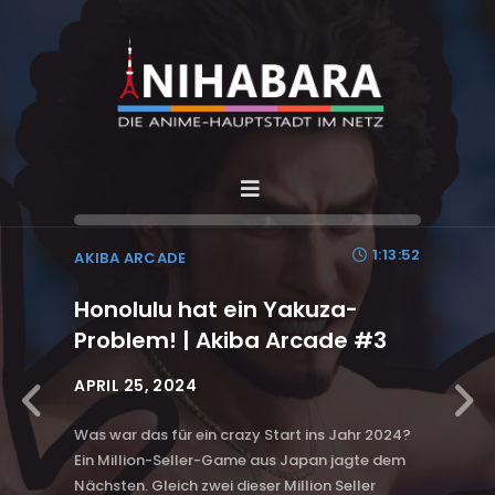
ANTENNE AKIHABARA
1:05:58
ANIHABARA FM
AKIBA ARCADE
Mit diesen Anime hatten wir
mehr Spaß als mit Solo
Leveling | Anihabara FM #3
MÄRZ 11, 2024
Shin und Dimbula haben die Enttäuschung der
letzten Episode fast schon wieder vergessen –