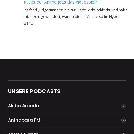
Rettet der Anime jetzt das Videospiel?
Ich fand „Edgerunners" bis zur Hälfte echt schlecht und habe
mich echt gewundert, warum dieser Anime so im Hype
war…
UNSERE PODCASTS
Akiba Arcade
3
Anihabara FM
177