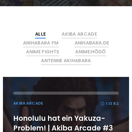
ALLE
AKIBA ARCADE
ANIHABARA FM
ANIHABARA.DE
ANIME FIGHTS
ANIME:HŌDŌ
ANTENNE AKIHABARA
AKIBA ARCADE
1:13:52
Honolulu hat ein Yakuza-
Problem! | Akiba Arcade #3