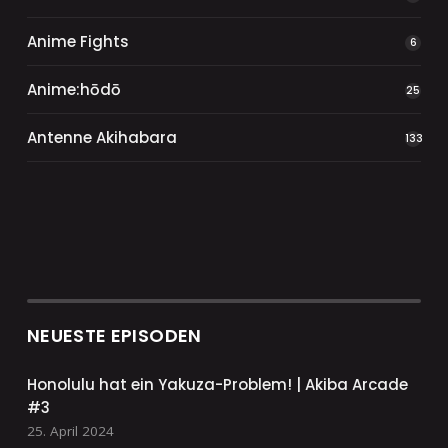
Anime Fights
6
Anime:hōdō
25
Antenne Akihabara
133
NEUESTE EPISODEN
Honolulu hat ein Yakuza-Problem! | Akiba Arcade
#3
25. April 2024