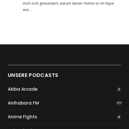
mich echt gewundert, warum dieser Anime so im Hype
war…
UNSERE PODCASTS
Akiba Arcade
3
Anihabara FM
177
Anime Fights
6