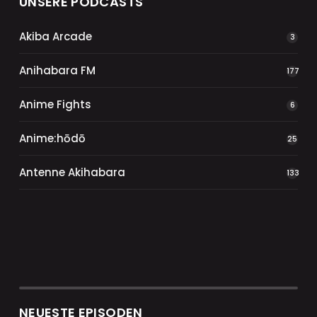
UNSERE PODCASTS
Akiba Arcade
3
Anihabara FM
177
Anime Fights
6
Anime:hōdō
25
Antenne Akihabara
133
NEUESTE EPISODEN