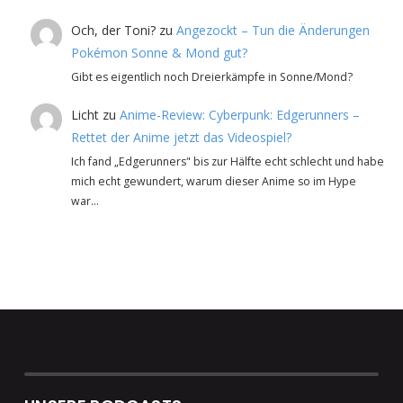
Och, der Toni?
zu
Angezockt – Tun die Änderungen
Pokémon Sonne & Mond gut?
Gibt es eigentlich noch Dreierkämpfe in Sonne/Mond?
Licht
zu
Anime-Review: Cyberpunk: Edgerunners –
Rettet der Anime jetzt das Videospiel?
Ich fand „Edgerunners" bis zur Hälfte echt schlecht und habe
mich echt gewundert, warum dieser Anime so im Hype
war…