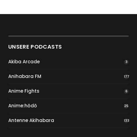
UNSERE PODCASTS
Akiba Arcade
3
Anihabara FM
177
Anime Fights
6
Anime:hōdō
25
Antenne Akihabara
133