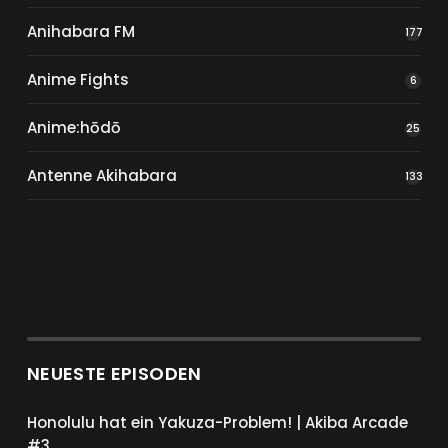
Anihabara FM
177
Anime Fights
6
Anime:hōdō
25
Antenne Akihabara
133
NEUESTE EPISODEN
Honolulu hat ein Yakuza-Problem! | Akiba Arcade
#3