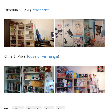
Dimbula & Levi (
Peachcake
)
Chris & Mia (
House of Animanga
)