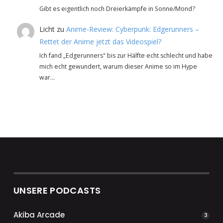
Gibt es eigentlich noch Dreierkämpfe in Sonne/Mond?
Licht
zu
Anime-Review: Cyberpunk: Edgerunners –
Rettet der Anime jetzt das Videospiel?
Ich fand „Edgerunners" bis zur Hälfte echt schlecht und habe
mich echt gewundert, warum dieser Anime so im Hype
war…
UNSERE PODCASTS
Akiba Arcade
3