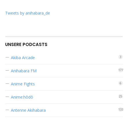
Tweets by anihabara_de
UNSERE PODCASTS
Akiba Arcade
3
Anihabara FM
177
Anime Fights
6
Anime:hōdō
25
Antenne Akihabara
133