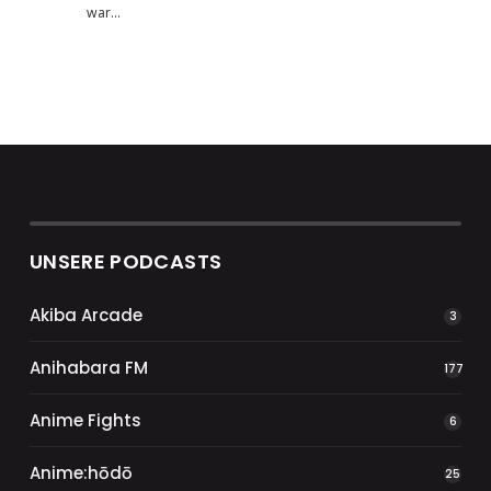
war…
UNSERE PODCASTS
Akiba Arcade
3
Anihabara FM
177
Anime Fights
6
Anime:hōdō
25