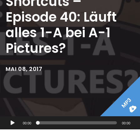
Shortcuts –
Episode 40: Läuft
alles 1-A bei A-1
Pictures?
MAI 08, 2017
MP3
Audio-
00:00
00:00
Player