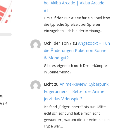
bei Akiba Arcade | Akiba Arcade
#1
Um auf den Punkt Zeit für ein Spiel bzw
die typische Spielzeit bei Spielen
einzugehen - ich bin der Meinung…
Och, der Toni?
zu
Angezockt – Tun
die Änderungen Pokémon Sonne
& Mond gut?
Gibt es eigentlich noch Dreierkämpfe
in Sonne/Mond?
Licht
zu
Anime-Review: Cyberpunk:
Edgerunners – Rettet der Anime
he
jetzt das Videospiel?
cht.
Ich fand „Edgerunners" bis zur Hälfte
echt schlecht und habe mich echt
gewundert, warum dieser Anime so im
Hype war…