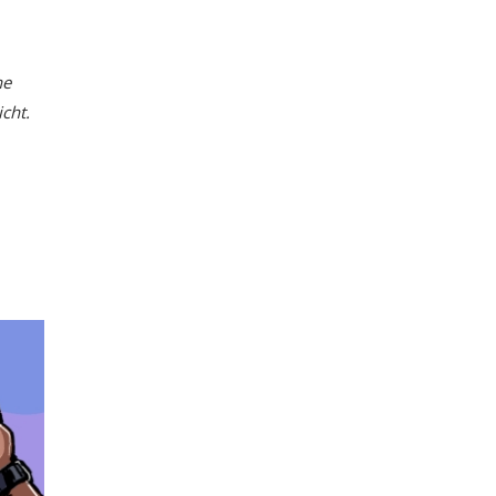
he
cht.