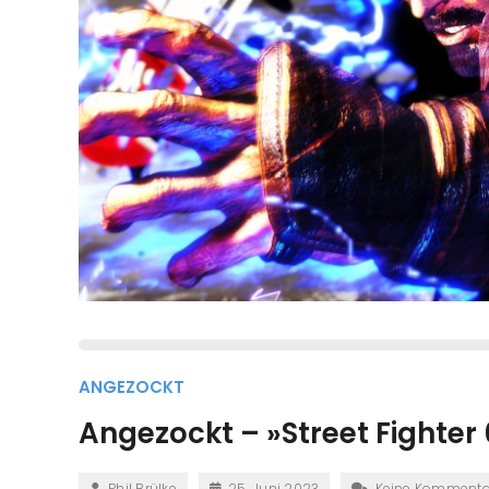
ANGEZOCKT
Angezockt – »Street Fighte
Phil Brülke
25. Juni 2023
Keine Kommenta