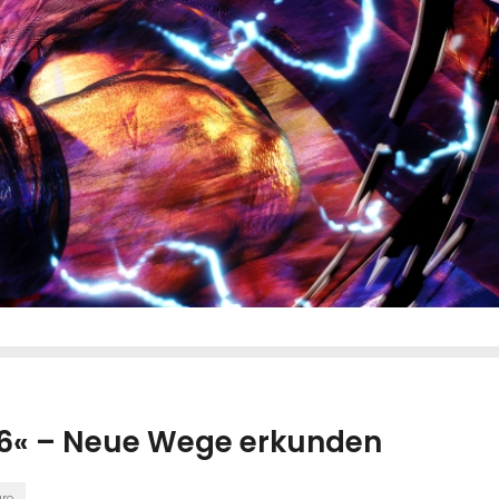
r 6« – Neue Wege erkunden
re