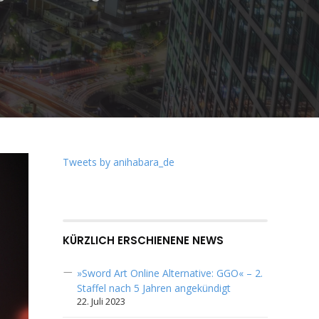
Tweets by anihabara_de
KÜRZLICH ERSCHIENENE NEWS
»Sword Art Online Alternative: GGO« – 2.
Staffel nach 5 Jahren angekündigt
22. Juli 2023