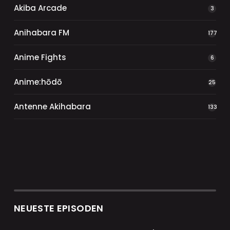
Akiba Arcade
3
Anihabara FM
177
Anime Fights
6
Anime:hōdō
25
Antenne Akihabara
133
NEUESTE EPISODEN