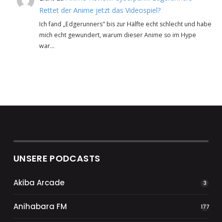
Rettet der Anime jetzt das Videospiel?
Ich fand „Edgerunners" bis zur Hälfte echt schlecht und habe
mich echt gewundert, warum dieser Anime so im Hype
war…
UNSERE PODCASTS
Akiba Arcade
3
Anihabara FM
177