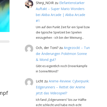
Shinji_NOIR
zu
Elefantenstarker
Auftakt – Super Mario Wonders
bei Akiba Arcade | Akiba Arcade
#1
Um auf den Punkt Zeit für ein Spiel bzw
die typische Spielzeit bei Spielen
einzugehen - ich bin der Meinung…
Och, der Toni?
zu
Angezockt – Tun
die Änderungen Pokémon Sonne
& Mond gut?
Gibt es eigentlich noch Dreierkämpfe
in Sonne/Mond?
Licht
zu
Anime-Review: Cyberpunk:
Edgerunners – Rettet der Anime
ampf
jetzt das Videospiel?
Ich fand „Edgerunners" bis zur Hälfte
echt schlecht und habe mich echt