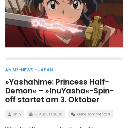
ANIME-NEWS - JAPAN
»Yashahime: Princess Half-
Demon« – »InuYasha«-Spin-
off startet am 3. Oktober
Shin
12. August 2020
Keine Kommentare