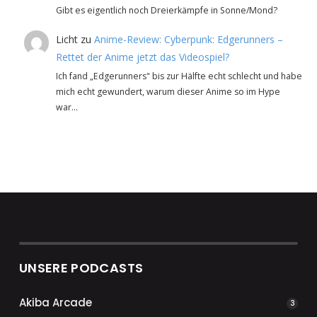
Gibt es eigentlich noch Dreierkämpfe in Sonne/Mond?
Licht
zu
Anime-Review: Cyberpunk: Edgerunners –
Rettet der Anime jetzt das Videospiel?
Ich fand „Edgerunners" bis zur Hälfte echt schlecht und habe
mich echt gewundert, warum dieser Anime so im Hype
war…
UNSERE PODCASTS
Akiba Arcade
3