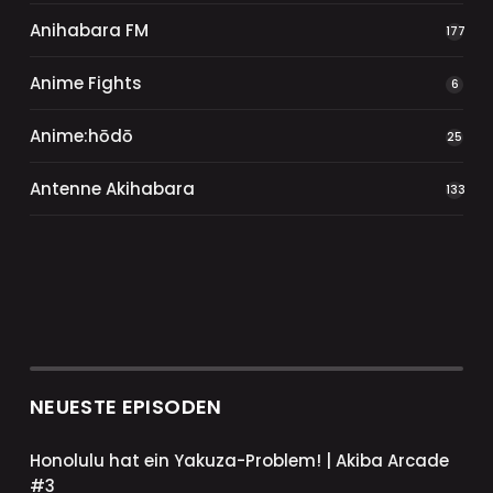
Anihabara FM
177
Anime Fights
6
Anime:hōdō
25
Antenne Akihabara
133
NEUESTE EPISODEN
Honolulu hat ein Yakuza-Problem! | Akiba Arcade
#3