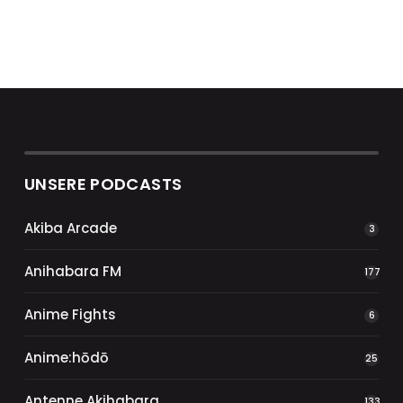
UNSERE PODCASTS
Akiba Arcade
3
Anihabara FM
177
Anime Fights
6
Anime:hōdō
25
Antenne Akihabara
133