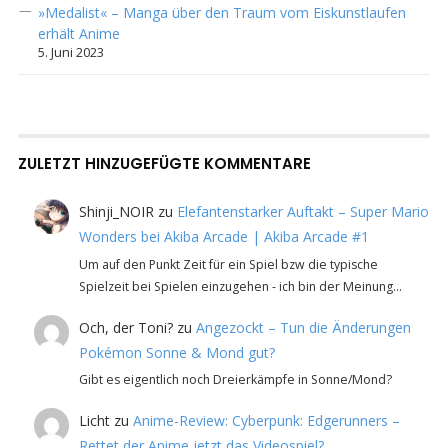
»Medalist« – Manga über den Traum vom Eiskunstlaufen
erhält Anime
5. Juni 2023
ZULETZT HINZUGEFÜGTE KOMMENTARE
Shinji_NOIR
zu
Elefantenstarker Auftakt – Super Mario
Wonders bei Akiba Arcade | Akiba Arcade #1
Um auf den Punkt Zeit für ein Spiel bzw die typische
Spielzeit bei Spielen einzugehen - ich bin der Meinung…
Och, der Toni?
zu
Angezockt – Tun die Änderungen
Pokémon Sonne & Mond gut?
Gibt es eigentlich noch Dreierkämpfe in Sonne/Mond?
Licht
zu
Anime-Review: Cyberpunk: Edgerunners –
Rettet der Anime jetzt das Videospiel?