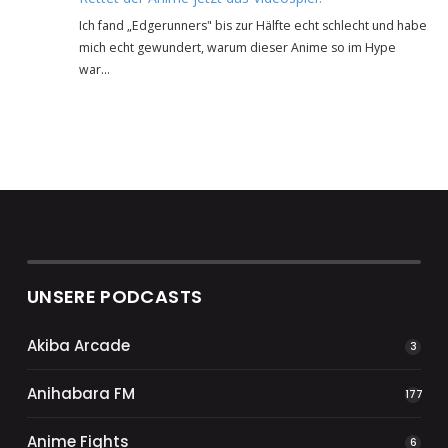
Ich fand „Edgerunners" bis zur Hälfte echt schlecht und habe
mich echt gewundert, warum dieser Anime so im Hype
war…
UNSERE PODCASTS
Akiba Arcade
3
Anihabara FM
177
Anime Fights
6