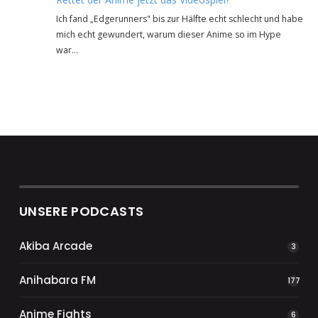
Ich fand „Edgerunners" bis zur Hälfte echt schlecht und habe
mich echt gewundert, warum dieser Anime so im Hype
war…
UNSERE PODCASTS
Akiba Arcade
3
Anihabara FM
177
Anime Fights
6