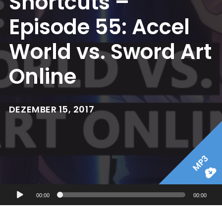
Shortcuts –
Episode 55: Accel
World vs. Sword Art
Online
DEZEMBER 15, 2017
MP3
Audio-
00:00
00:00
Player