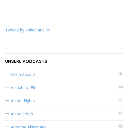
Tweets by anihabara_de
UNSERE PODCASTS
Akiba Arcade
3
Anihabara FM
177
Anime Fights
6
Anime:hōdō
25
Antenne Akihabara
133