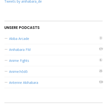
Tweets by anihabara_de
UNSERE PODCASTS
Akiba Arcade
3
Anihabara FM
177
Anime Fights
6
Anime:hōdō
25
Antenne Akihabara
133