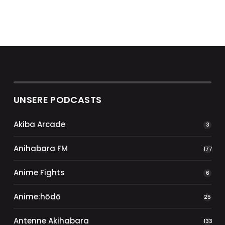
UNSERE PODCASTS
Akiba Arcade
3
Anihabara FM
177
Anime Fights
6
Anime:hōdō
25
Antenne Akihabara
133