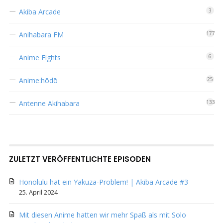
Akiba Arcade
3
Anihabara FM
177
Anime Fights
6
Anime:hōdō
25
Antenne Akihabara
133
ZULETZT VERÖFFENTLICHTE EPISODEN
Honolulu hat ein Yakuza-Problem! | Akiba Arcade #3
25. April 2024
Mit diesen Anime hatten wir mehr Spaß als mit Solo