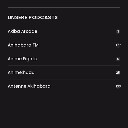
UNSERE PODCASTS
Akiba Arcade
3
Anihabara FM
177
Anime Fights
6
Anime:hōdō
25
Antenne Akihabara
133