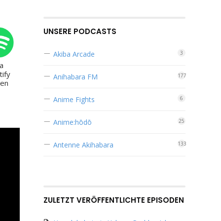
zu
regeln.
UNSERE PODCASTS
Akiba Arcade
3
ia
tify
Anihabara FM
177
ren
Anime Fights
6
Anime:hōdō
25
Antenne Akihabara
133
ZULETZT VERÖFFENTLICHTE EPISODEN