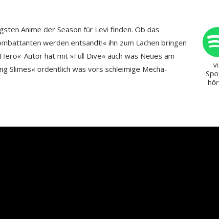
gsten Anime der Season für Levi finden. Ob das
»Kombattanten werden entsandt!« ihn zum Lachen bringen
s Hero«-Autor hat mit »Full Dive« auch was Neues am
v
ing Slimes« ordentlich was vors schleimige Mecha-
Spo
hö