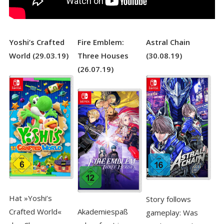
Yoshi’s Crafted
Fire Emblem:
Astral Chain
World (29.03.19)
Three Houses
(30.08.19)
(26.07.19)
Hat »Yoshi’s
Story follows
Akademiespaß
Crafted World«
gameplay: Was