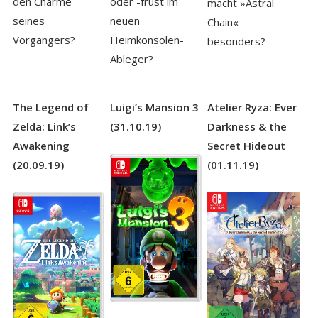
oder -frust im
den Charme
macht »Astral
neuen
seines
Chain«
Heimkonsolen-
Vorgängers?
besonders?
Ableger?
The Legend of
Luigi’s Mansion 3
Atelier Ryza: Ever
Zelda: Link’s
(31.10.19)
Darkness & the
Awakening
Secret Hideout
(20.09.19)
(01.11.19)