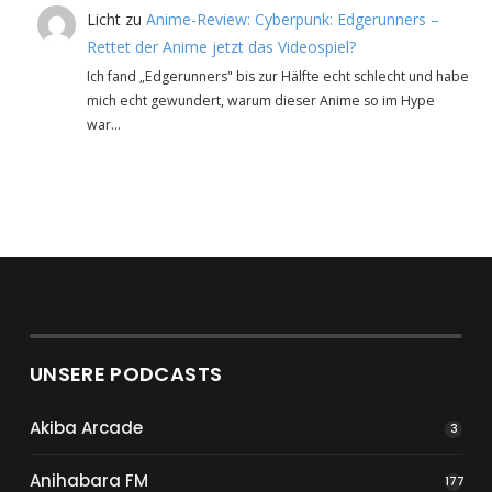
Licht
zu
Anime-Review: Cyberpunk: Edgerunners –
Rettet der Anime jetzt das Videospiel?
Ich fand „Edgerunners" bis zur Hälfte echt schlecht und habe
mich echt gewundert, warum dieser Anime so im Hype
war…
UNSERE PODCASTS
Akiba Arcade
3
Anihabara FM
177