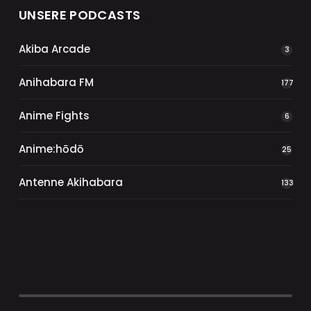
UNSERE PODCASTS
Akiba Arcade
3
Anihabara FM
177
Anime Fights
6
Anime:hōdō
25
Antenne Akihabara
133