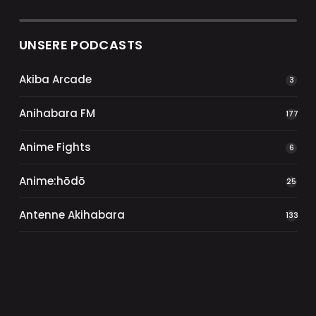
UNSERE PODCASTS
Akiba Arcade
3
Anihabara FM
177
Anime Fights
6
Anime:hōdō
25
Antenne Akihabara
133