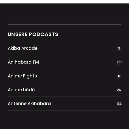
UNSERE PODCASTS
Akiba Arcade
3
Anihabara FM
177
Anime Fights
6
Anime:hōdō
25
Antenne Akihabara
133