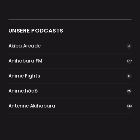
UNSERE PODCASTS
Akiba Arcade
3
Anihabara FM
177
Anime Fights
6
Anime:hōdō
25
Antenne Akihabara
133