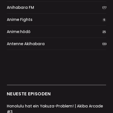
Anihabara FM
177
Anime Fights
6
Anime:hōdō
25
Antenne Akihabara
133
NEUESTE EPISODEN
Honolulu hat ein Yakuza-Problem! | Akiba Arcade
#3