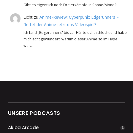
Gibt es eigentlich noch Dreierkämpfe in Sonne/Mond?
Licht
zu
Anime-Review: Cyberpunk: Edgerunners –
Rettet der Anime jetzt das Videospiel?
Ich fand „Edgerunners" bis zur Hälfte echt schlecht und habe
mich echt gewundert, warum dieser Anime so im Hype
war…
UNSERE PODCASTS
Akiba Arcade
3