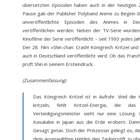
übersetzten Episoden haben auch in der heutigen Z
Pause gab der Publisher Polyband Anime zu Beginn d
unveröffentlichte Episoden des Animes in Deu
veröffentlichen werden. Neben der TV-Serie wurden 
Kinofilme der Serie veröffentlicht – seit 1993 jedes J
Der 28. Film »Shin-chan: Crash! Königreich Kritzel und
auch in Deutschland veröffentlicht wird. Ob das Fran
prüft Shin in seinem Ersteindruck.
(Zusammenfassung)
Das Königreich Kritzel ist in Aufruhr. Weil die
kritzeln, fehlt Kritzel-Energie, die d
Verteidigungsminister sieht nur eine Lösung.
Kasukabe in Japan aus die Erde erobern. Dann w
Gesagt getan. Doch der Prinzessin gelingt es, d
dem auserwählten Helden den Zauberstift zu über