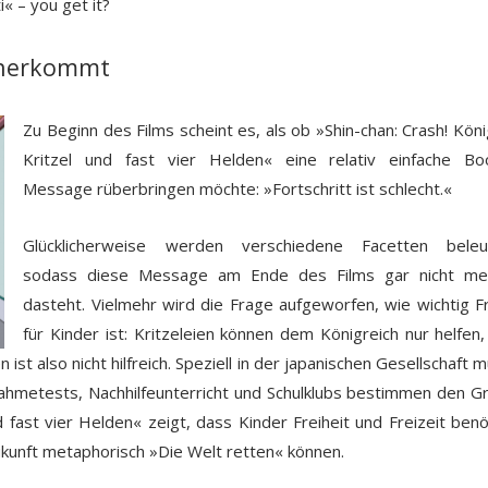
« – you get it?
aherkommt
Zu Beginn des Films scheint es, als ob »Shin-chan: Crash! Köni
Kritzel und fast vier Helden« eine relativ einfache B
Message rüberbringen möchte: »Fortschritt ist schlecht.«
Glücklicherweise werden verschiedene Facetten beleuc
sodass diese Message am Ende des Films gar nicht me
dasteht. Vielmehr wird die Frage aufgeworfen, wie wichtig Fr
für Kinder ist: Kritzeleien können dem Königreich nur helfen
st also nicht hilfreich. Speziell in der japanischen Gesellschaft 
nahmetests, Nachhilfeunterricht und Schulklubs bestimmen den Gr
d fast vier Helden« zeigt, dass Kinder Freiheit und Freizeit benö
ukunft metaphorisch »Die Welt retten« können.