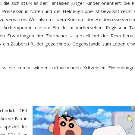
ie sich stark an den Fantasien junger Kinder orientiert: die Kr
er Prinzessin in Nöten und der Heldengruppe ist bewusst recht 
 zu verwirren. Wer also mit dem Konzept der Heldenreise vertrau
n-Archetypen in diesem Film leicht vorhersehen. Regisseur Ta
en Erwartungen der Zuschauer – speziell bei der Rekrutieru
s – ein Zauberstift, der gezeichnete Gegenstände zum Leben er
dass die immer wieder auftauchenden Kritzeleien Einsendung
cherlich DER
 Anime-Fan in
 speziell für
halb RTL 2 im