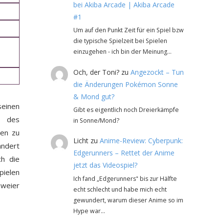
bei Akiba Arcade | Akiba Arcade
#1
Um auf den Punkt Zeit für ein Spiel bzw
die typische Spielzeit bei Spielen
einzugehen - ich bin der Meinung…
Och, der Toni?
zu
Angezockt – Tun
die Änderungen Pokémon Sonne
& Mond gut?
seinen
Gibt es eigentlich noch Dreierkämpfe
r des
in Sonne/Mond?
gen zu
Licht
zu
Anime-Review: Cyberpunk:
ändert
Edgerunners – Rettet der Anime
h die
jetzt das Videospiel?
pielen
Ich fand „Edgerunners" bis zur Hälfte
weier
echt schlecht und habe mich echt
gewundert, warum dieser Anime so im
Hype war…