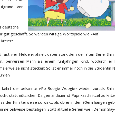
ufgrund von
.
as deutsche
r gut geschafft. So werden witzige Wortspiele wie »Auf
kreiert.
d fast vier Helden« ähnelt dabei stark dem der alten Serie. Shin
n, perversen Mann als einem fünfjährigen Kind, wodurch er 
malerweise nicht stecken: So ist er immer noch in die Studentin 
ühren.
So kehrt der bekannte »Po-Boogie-Woogie« wieder zurück, Shin
cht statt nützlichen Dingen andauernd Paprikaschnitzel zu kritzel
dass der Film teilweise so wirkt, als ob er in den 90ern hängen geb
 Anime teilweise bestätigen. Statt aktuelle Serien wie »Demon Slay