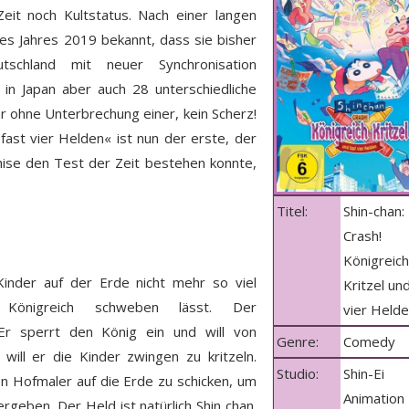
eit noch Kultstatus. Nach einer langen
es Jahres 2019 bekannt, dass sie bisher
tschland mit neuer Synchronisation
in Japan aber auch 28 unterschiedliche
ahr ohne Unterbrechung einer, kein Scherz!
 fast vier Helden« ist nun der erste, der
chise den Test der Zeit bestehen konnte,
Titel:
Shin-chan:
Crash!
Königreich
 Kinder auf der Erde nicht mehr so viel
Kritzel un
as Königreich schweben lässt. Der
vier Held
 Er sperrt den König ein und will von
Genre:
Comedy
ill er die Kinder zwingen zu kritzeln.
Studio:
Shin-Ei
en Hofmaler auf die Erde zu schicken, um
Animation
geben. Der Held ist natürlich Shin chan.