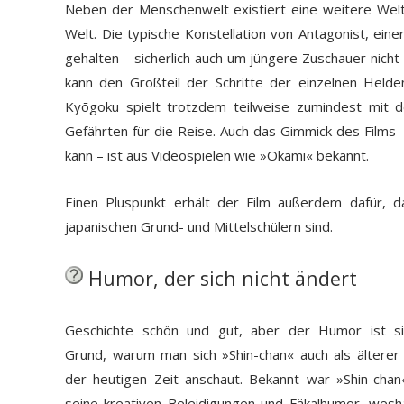
Neben der Menschenwelt existiert eine weitere Welt, d
Welt. Die typische Konstellation von Antagonist, ein
gehalten – sicherlich auch um jüngere Zuschauer nicht
kann den Großteil der Schritte der einzelnen Helde
Kyōgoku spielt trotzdem teilweise zumindest mit d
Gefährten für die Reise. Auch das Gimmick des Film
kann – ist aus Videospielen wie »Okami« bekannt.
Einen Pluspunkt erhält der Film außerdem dafür, 
japanischen Grund- und Mittelschülern sind.
Humor, der sich nicht ändert
Geschichte schön und gut, aber der Humor ist si
Grund, warum man sich »Shin-chan« auch als älterer
der heutigen Zeit anschaut. Bekannt war »Shin-chan«
seine kreativen Beleidigungen und Fäkalhumor, wes