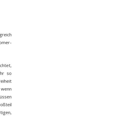
greich
oomer-
htet,
hr so
eiheit
, wenn
müssen
oßteil
tigen,