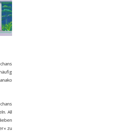
-chans
häufig
Nanako
-chans
n. All
lieben
er« zu