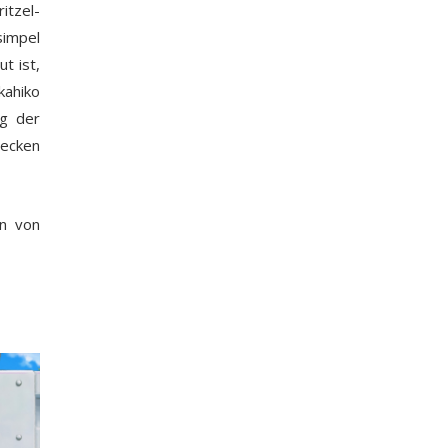
itzel-
simpel
t ist,
kahiko
ng der
wecken
en von