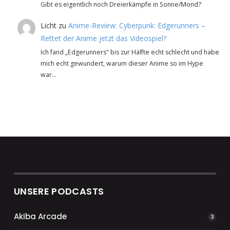
Gibt es eigentlich noch Dreierkämpfe in Sonne/Mond?
Licht
zu
Anime-Review: Cyberpunk: Edgerunners –
Rettet der Anime jetzt das Videospiel?
Ich fand „Edgerunners" bis zur Hälfte echt schlecht und habe
mich echt gewundert, warum dieser Anime so im Hype
war…
UNSERE PODCASTS
Akiba Arcade
3