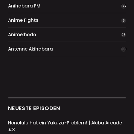
Anihabara FM
177
Anime Fights
6
Anime:hōdō
25
Antenne Akihabara
133
NEUESTE EPISODEN
Honolulu hat ein Yakuza-Problem! | Akiba Arcade
#3