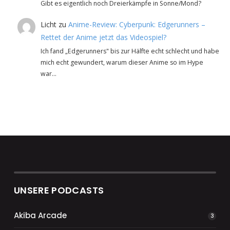
Gibt es eigentlich noch Dreierkämpfe in Sonne/Mond?
Licht
zu
Anime-Review: Cyberpunk: Edgerunners –
Rettet der Anime jetzt das Videospiel?
Ich fand „Edgerunners" bis zur Hälfte echt schlecht und habe
mich echt gewundert, warum dieser Anime so im Hype
war…
UNSERE PODCASTS
Akiba Arcade
3