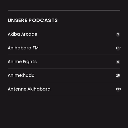
UNSERE PODCASTS
Akiba Arcade
3
Anihabara FM
177
Anime Fights
6
Anime:hōdō
25
Antenne Akihabara
133