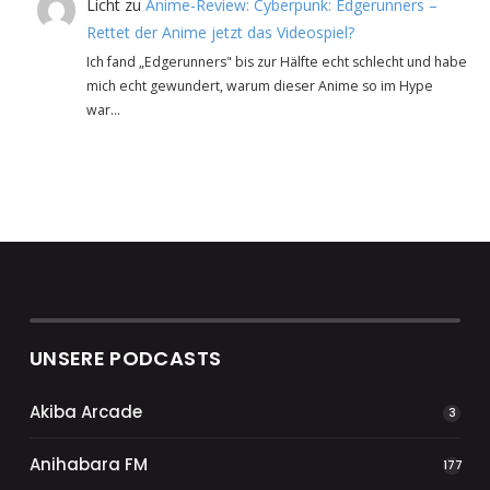
Licht
zu
Anime-Review: Cyberpunk: Edgerunners –
Rettet der Anime jetzt das Videospiel?
Ich fand „Edgerunners" bis zur Hälfte echt schlecht und habe
mich echt gewundert, warum dieser Anime so im Hype
war…
UNSERE PODCASTS
Akiba Arcade
3
Anihabara FM
177