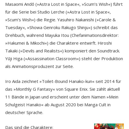
Masaomi Andō (»Astra Lost in Space«, »Scum’s Wish«) führt
für die Serie bei Studio Lerche (»Astra Lost in Space«,
»Scum’s Wish«) die Regie. Yasuhiro Nakanishi (»Carole &
Tuesday«, »Showa Genroku Rakugo Shinju«) schreibt das
Drehbuch, während Mayuka Itou (Chefanimationsdirektor:
»Hakumei & Mikochi«) die Charaktere entwirft. Hiroshi
Takaki (»Devils and Realists«) komponiert den Soundtrack.
Yūji Higa (»Assassination Classroom«) steht der Produktion
als Animationsproduzent zur Seite.
Iro Aida zeichnet »Toilet-Bound Hanako-kun« seit 2014 für
das »Monthly G Fantasy« von Square Enix. Sie zählt aktuell
11 Bände in Japan und erscheint unter dem Namen »Mein
Schulgeist Hanako« ab August 2020 bei Manga Cult in
deutscher Sprache.
Das sind die Charaktere: