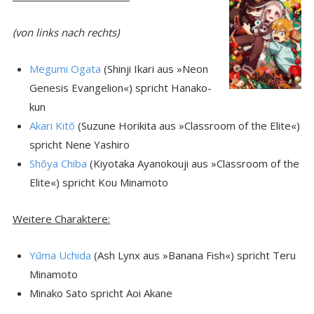
(von links nach rechts)
Megumi Ogata
(Shinji Ikari aus »Neon
Genesis Evangelion«) spricht Hanako-
kun
Akari Kitō
(Suzune Horikita aus »Classroom of the Elite«)
spricht Nene Yashiro
Shōya Chiba
(Kiyotaka Ayanokouji aus »Classroom of the
Elite«) spricht Kou Minamoto
Weitere Charaktere:
Yūma Uchida
(Ash Lynx aus »Banana Fish«) spricht Teru
Minamoto
Minako Sato spricht Aoi Akane