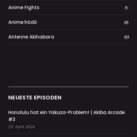
Anime Fights
6
Anime:hōdō
25
Antenne Akihabara
133
NEUESTE EPISODEN
Honolulu hat ein Yakuza-Problem! | Akiba Arcade
#3
25. April 2024