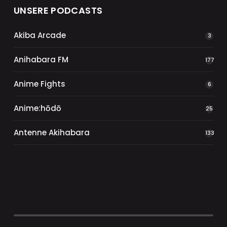
UNSERE PODCASTS
Akiba Arcade
3
Anihabara FM
177
Anime Fights
6
Anime:hōdō
25
Antenne Akihabara
133