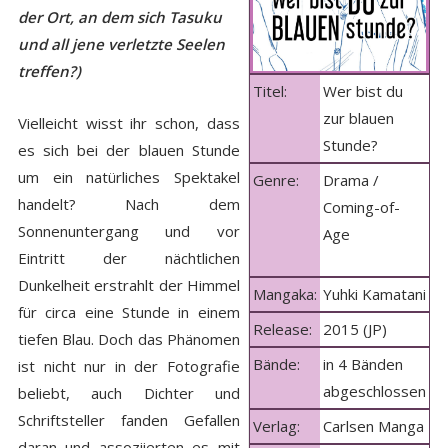
der Ort, an dem sich Tasuku
und all jene verletzte Seelen
treffen?)
Titel:
Wer bist du
zur blauen
Vielleicht wisst ihr schon, dass
Stunde?
es sich bei der blauen Stunde
um ein natürliches Spektakel
Genre:
Drama /
handelt? Nach dem
Coming-of-
Sonnenuntergang und vor
Age
Eintritt der nächtlichen
Dunkelheit erstrahlt der Himmel
Mangaka:
Yuhki Kamatani
für circa eine Stunde in einem
Release:
2015 (JP)
tiefen Blau. Doch das Phänomen
Bände:
in 4 Bänden
ist nicht nur in der Fotografie
abgeschlossen
beliebt, auch Dichter und
Schriftsteller fanden Gefallen
Verlag:
Carlsen Manga
daran und assoziierten es mit