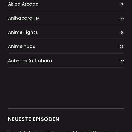
Akiba Arcade
3
Anihabara FM
177
Anime Fights
6
Anime:hōdō
25
Antenne Akihabara
133
NEUESTE EPISODEN