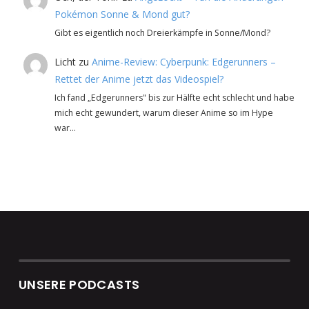
Pokémon Sonne & Mond gut?
Gibt es eigentlich noch Dreierkämpfe in Sonne/Mond?
Licht
zu
Anime-Review: Cyberpunk: Edgerunners –
Rettet der Anime jetzt das Videospiel?
Ich fand „Edgerunners" bis zur Hälfte echt schlecht und habe
mich echt gewundert, warum dieser Anime so im Hype
war…
UNSERE PODCASTS