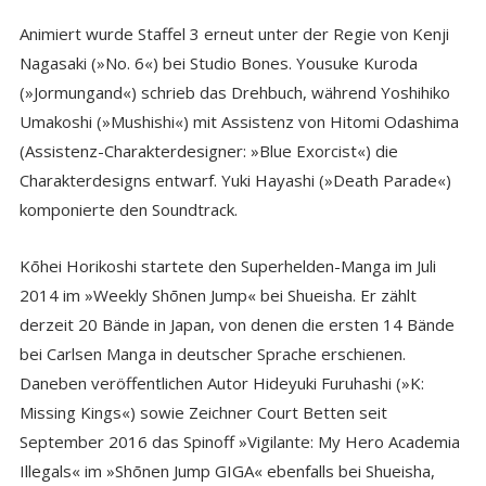
Animiert wurde Staffel 3 erneut unter der Regie von Kenji
Nagasaki (»No. 6«) bei Studio Bones. Yousuke Kuroda
(»Jormungand«) schrieb das Drehbuch, während Yoshihiko
Umakoshi (»Mushishi«) mit Assistenz von Hitomi Odashima
(Assistenz-Charakterdesigner: »Blue Exorcist«) die
Charakterdesigns entwarf. Yuki Hayashi (»Death Parade«)
komponierte den Soundtrack.
Kōhei Horikoshi startete den Superhelden-Manga im Juli
2014 im »Weekly Shōnen Jump« bei Shueisha. Er zählt
derzeit 20 Bände in Japan, von denen die ersten 14 Bände
bei Carlsen Manga in deutscher Sprache erschienen.
Daneben veröffentlichen Autor Hideyuki Furuhashi (»K:
Missing Kings«) sowie Zeichner Court Betten seit
September 2016 das Spinoff »Vigilante: My Hero Academia
Illegals« im »Shōnen Jump GIGA« ebenfalls bei Shueisha,