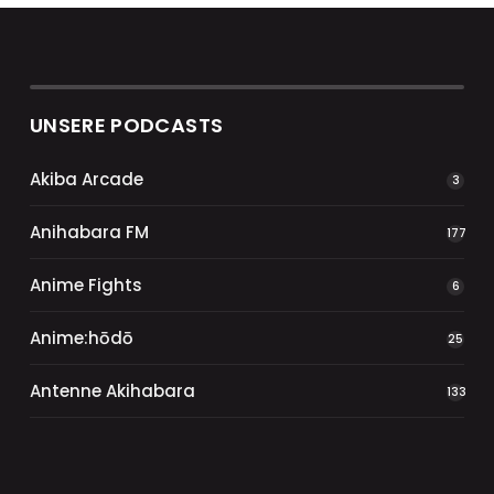
UNSERE PODCASTS
Akiba Arcade
3
Anihabara FM
177
Anime Fights
6
Anime:hōdō
25
Antenne Akihabara
133