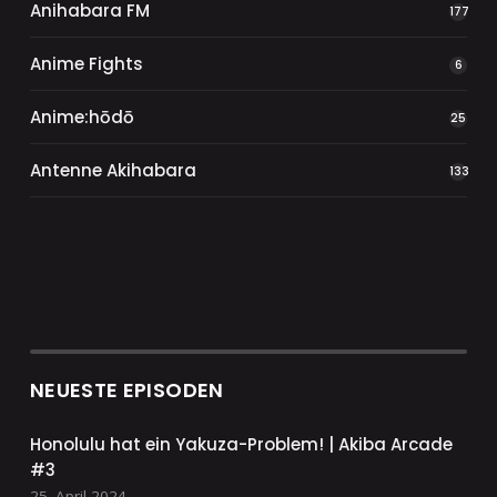
Anihabara FM
177
Anime Fights
6
Anime:hōdō
25
Antenne Akihabara
133
NEUESTE EPISODEN
Honolulu hat ein Yakuza-Problem! | Akiba Arcade
#3
25. April 2024