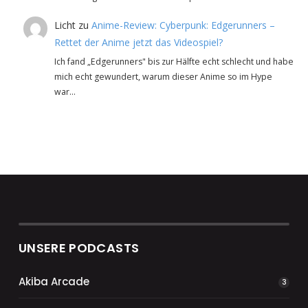
Licht
zu
Anime-Review: Cyberpunk: Edgerunners –
Rettet der Anime jetzt das Videospiel?
Ich fand „Edgerunners" bis zur Hälfte echt schlecht und habe
mich echt gewundert, warum dieser Anime so im Hype
war…
UNSERE PODCASTS
Akiba Arcade
3