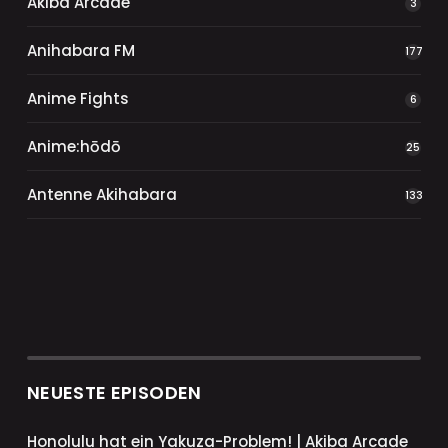
Akiba Arcade
3
Anihabara FM
177
Anime Fights
6
Anime:hōdō
25
Antenne Akihabara
133
NEUESTE EPISODEN
Honolulu hat ein Yakuza-Problem! | Akiba Arcade