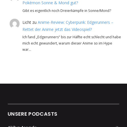
Pokémon Sonne & Mond gut?
Gibt es eigentlich noch Dreierkämpfe in Sonne/Mond?
Licht
zu
Anime-Review: Cyberpunk: Edgerunners –
Rettet der Anime jetzt das Videospiel?
Ich fand „Edgerunners" bis zur Hälfte echt schlecht und habe
mich echt gewundert, warum dieser Anime so im Hype
war…
UNSERE PODCASTS