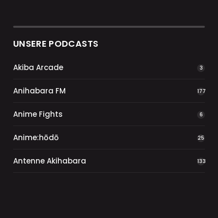
UNSERE PODCASTS
Akiba Arcade
3
Anihabara FM
177
Anime Fights
6
Anime:hōdō
25
Antenne Akihabara
133