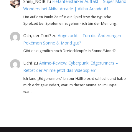
Shinji_NOIR
zu
Elefantenstarker Auftakt – Super Mario
Wonders bei Akiba Arcade | Akiba Arcade #1
Um auf den Punkt Zeit für ein Spiel bzw die typische
Spielzeit bei Spielen einzugehen - ich bin der Meinung…
Och, der Toni?
zu
Angezockt – Tun die Änderungen
Pokémon Sonne & Mond gut?
Gibt es eigentlich noch Dreierkämpfe in Sonne/Mond?
Licht
zu
Anime-Review: Cyberpunk: Edgerunners –
Rettet der Anime jetzt das Videospiel?
Ich fand „Edgerunners" bis zur Hälfte echt schlecht und habe
mich echt gewundert, warum dieser Anime so im Hype
war…