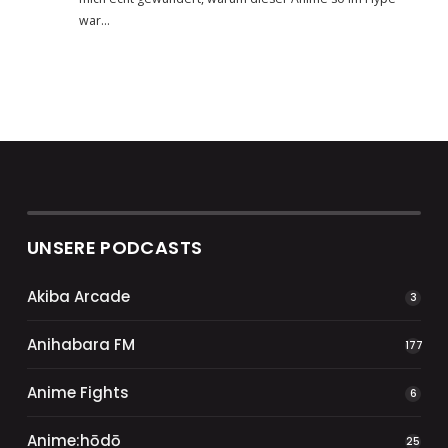
war…
UNSERE PODCASTS
Akiba Arcade
3
Anihabara FM
177
Anime Fights
6
Anime:hōdō
25