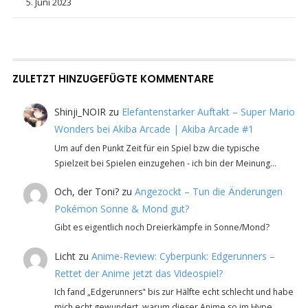
5. Juni 2023
ZULETZT HINZUGEFÜGTE KOMMENTARE
Shinji_NOIR
zu
Elefantenstarker Auftakt – Super Mario
Wonders bei Akiba Arcade | Akiba Arcade #1
Um auf den Punkt Zeit für ein Spiel bzw die typische
Spielzeit bei Spielen einzugehen - ich bin der Meinung…
Och, der Toni?
zu
Angezockt – Tun die Änderungen
Pokémon Sonne & Mond gut?
Gibt es eigentlich noch Dreierkämpfe in Sonne/Mond?
Licht
zu
Anime-Review: Cyberpunk: Edgerunners –
Rettet der Anime jetzt das Videospiel?
Ich fand „Edgerunners" bis zur Hälfte echt schlecht und habe
mich echt gewundert, warum dieser Anime so im Hype