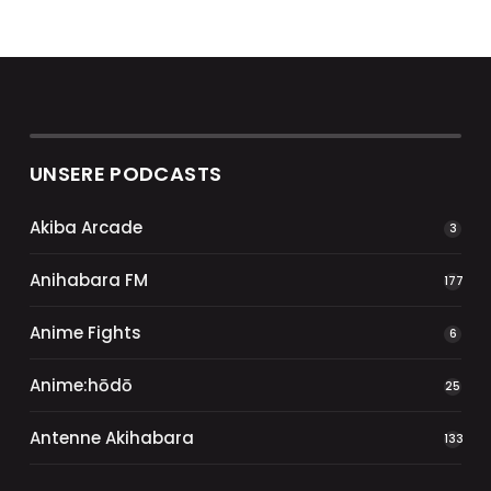
UNSERE PODCASTS
Akiba Arcade
3
Anihabara FM
177
Anime Fights
6
Anime:hōdō
25
Antenne Akihabara
133