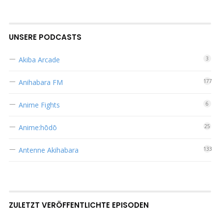
UNSERE PODCASTS
Akiba Arcade
3
Anihabara FM
177
Anime Fights
6
Anime:hōdō
25
Antenne Akihabara
133
ZULETZT VERÖFFENTLICHTE EPISODEN