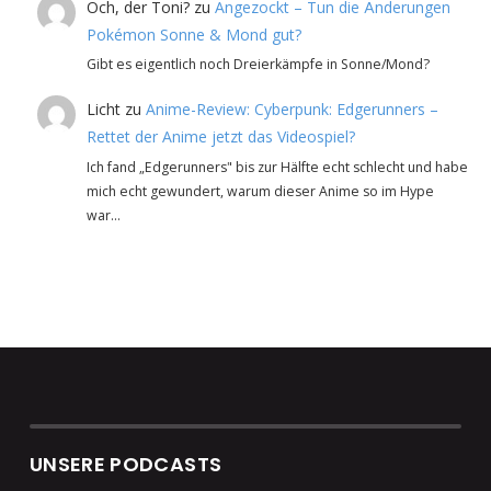
Och, der Toni?
zu
Angezockt – Tun die Änderungen
Pokémon Sonne & Mond gut?
Gibt es eigentlich noch Dreierkämpfe in Sonne/Mond?
Licht
zu
Anime-Review: Cyberpunk: Edgerunners –
Rettet der Anime jetzt das Videospiel?
Ich fand „Edgerunners" bis zur Hälfte echt schlecht und habe
mich echt gewundert, warum dieser Anime so im Hype
war…
UNSERE PODCASTS