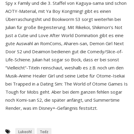
Spy x Family und die 3. Staffel von Kaguya-sama sind schon
AOTY-Material, mit Ya Boy Kongming! gibt es einen
Überraschungshit und Bookworm S3 sorgt weiterhin bei
Julian für große Begeisterung. Mit Rikekoi, Shikimori’s Not
Just a Cutie und Love After World Domination gibt es eine
gute Auswahl an RomComs, Aharen-san, Demon Girl Next
Door S2 und Deaimon bedienen gut die Comedy/Slice-of-
Life-Schiene. Julian hat sogar so Bock, dass er bei sonst
“Vielleicht“-Titeln reinschaut, weshalb es z.B. noch um den
Musik-Anime Healer Girl und seine Liebe für Otome-Isekai
bei Trapped in a Dating Sim: The World of Otome Games Is
Tough for Mobs geht. Aber bei dem ganzen fehlen sogar
noch Komi-san S2, die später anfängt, und Summertime
Render, was im Disney+-Gefängnis festsitzt.
Lukeohl
Tedz