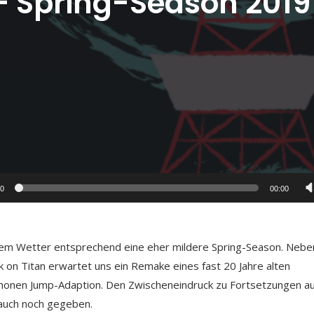
 – Spring-Season 2019
00
00:00
em Wetter entsprechend eine eher mildere Spring-Season. Nebe
on Titan erwartet uns ein Remake eines fast 20 Jahre alten
e Shonen Jump-Adaption. Den Zwischeneindruck zu Fortsetzungen a
 auch noch gegeben.