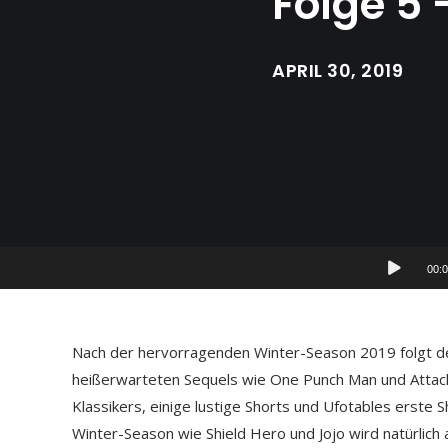
Folge 5
APRIL 30, 2019
Audio-
00:
Player
Nach der hervorragenden Winter-Season 2019 folgt d
heißerwarteten Sequels wie One Punch Man und Attack 
Klassikers, einige lustige Shorts und Ufotables erst
Winter-Season wie Shield Hero und Jojo wird natürlich