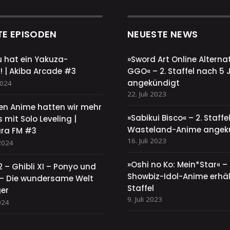
TE EPISODEN
NEUESTE NEWS
u hat ein Yakuza-
»Sword Art Online Alternat
! | Akiba Arcade #3
GGO« – 2. Staffel nach 5 
angekündigt
2024
22. Juli 2023
sen Anime hatten wir mehr
»Sabikui Bisco« – 2. Staff
 mit Solo Leveling |
Wasteland-Anime angek
ra FM #3
16. Juli 2023
2024
»Oshi no Ko: Mein*Star« –
2 – Ghibli XI – Ponyo und
Showbiz-Idol-Anime erhält
y – Die wundersame Welt
Staffel
ger
9. Juli 2023
024