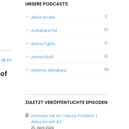
regeln.
UNSERE PODCASTS
Akiba Arcade
3
Anihabara FM
177
Anime Fights
6
Anime:hōdō
25
1:19:37
Antenne Akihabara
133
 of
ZULETZT VERÖFFENTLICHTE EPISODEN
Honolulu hat ein Yakuza-Problem! |
Akiba Arcade #3
25. April 2024