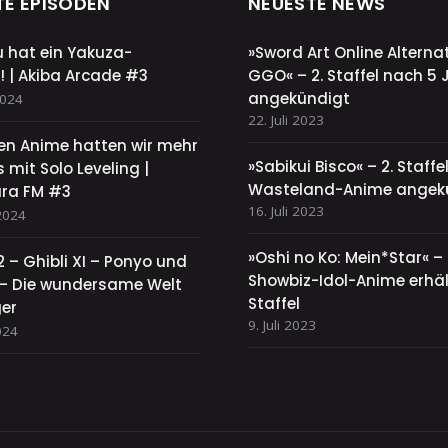
TE EPISODEN
NEUESTE NEWS
u hat ein Yakuza-
»Sword Art Online Alternat
! | Akiba Arcade #3
GGO« – 2. Staffel nach 5 
angekündigt
2024
22. Juli 2023
sen Anime hatten wir mehr
»Sabikui Bisco« – 2. Staff
 mit Solo Leveling |
Wasteland-Anime angek
ra FM #3
16. Juli 2023
2024
»Oshi no Ko: Mein*Star« –
2 – Ghibli XI – Ponyo und
Showbiz-Idol-Anime erhält
y – Die wundersame Welt
Staffel
ger
9. Juli 2023
024