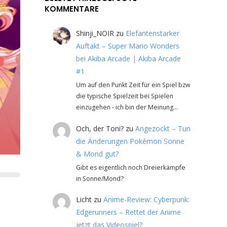
KOMMENTARE
Shinji_NOIR
zu
Elefantenstarker
Auftakt – Super Mario Wonders
bei Akiba Arcade | Akiba Arcade
#1
Um auf den Punkt Zeit für ein Spiel bzw
die typische Spielzeit bei Spielen
einzugehen - ich bin der Meinung…
Och, der Toni?
zu
Angezockt – Tun
die Änderungen Pokémon Sonne
& Mond gut?
Gibt es eigentlich noch Dreierkämpfe
in Sonne/Mond?
Licht
zu
Anime-Review: Cyberpunk:
Edgerunners – Rettet der Anime
jetzt das Videospiel?