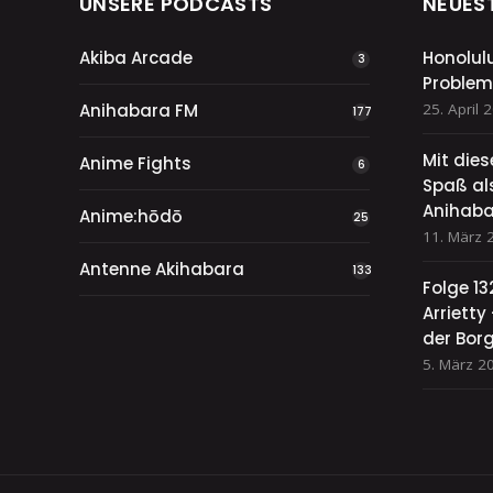
UNSERE PODCASTS
NEUES
Akiba Arcade
Honolul
3
Problem
Anihabara FM
25. April 
177
Mit die
Anime Fights
6
Spaß als
Anihaba
Anime:hōdō
25
11. März 
Antenne Akihabara
133
Folge 13
Arriett
der Bor
5. März 2