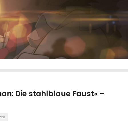
nan: Die stahlblaue Faust« –
are