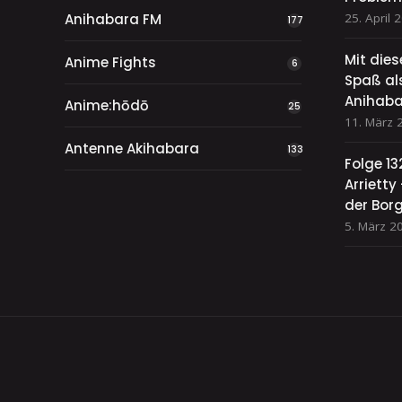
Anihabara FM
25. April 
177
Mit die
Anime Fights
6
Spaß als
Anihaba
Anime:hōdō
25
11. März 
Antenne Akihabara
133
Folge 13
Arriett
der Bor
5. März 2