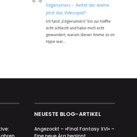
Edgerunners – Rettet der Anime
jetzt das Videospiel?
Ich fand „Edgerunners" bis zur Hälfte
echt schlecht und habe mich echt
gewundert, warum dieser Anime so im
Hype war…
NEUESTE BLOG-ARTIKEL
ive:
Angezockt – »Final Fantasy XVI« –
Jahren
Eine neue Ära beginnt