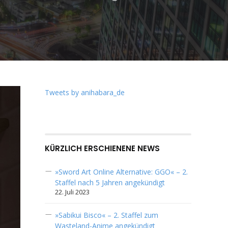
Tweets by anihabara_de
KÜRZLICH ERSCHIENENE NEWS
»Sword Art Online Alternative: GGO« – 2.
Staffel nach 5 Jahren angekündigt
22. Juli 2023
»Sabikui Bisco« – 2. Staffel zum
Wasteland-Anime angekündigt