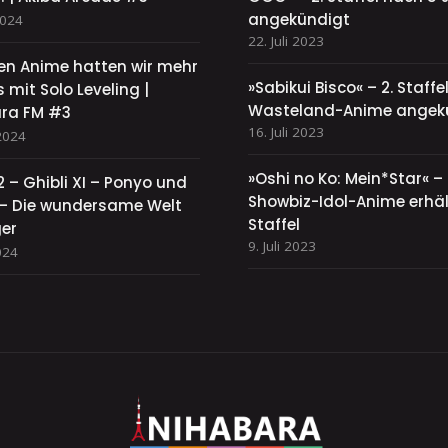
angekündigt
2024
22. Juli 2023
sen Anime hatten wir mehr
»Sabikui Bisco« – 2. Staff
 mit Solo Leveling |
Wasteland-Anime angek
ra FM #3
16. Juli 2023
2024
»Oshi no Ko: Mein*Star« –
2 – Ghibli XI – Ponyo und
Showbiz-Idol-Anime erhält
y – Die wundersame Welt
Staffel
ger
9. Juli 2023
024