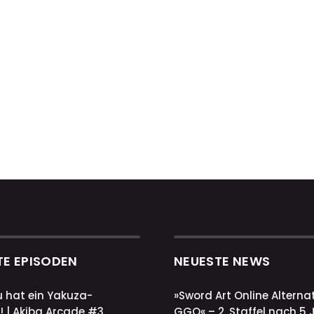
TE EPISODEN
NEUESTE NEWS
u hat ein Yakuza-
»Sword Art Online Alternat
! | Akiba Arcade #3
GGO« – 2. Staffel nach 5 