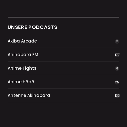
UNSERE PODCASTS
Akiba Arcade
3
Anihabara FM
177
Anime Fights
6
Anime:hōdō
25
Antenne Akihabara
133