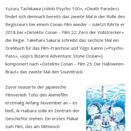
Yuzuru Tachikawa (»Mob Psycho 100«, »Death Parade«)
findet sich demnach bereits das zweite Mal in der Rolle des
Regisseurs bei einem Conan-Film wieder – zuletzt führte er
2018 bei »Detektiv Conan – Film 22: Zero der Vollstrecker«
die Regie. Takeharu Sakurai schreibt das sechste Mal ein
Drehbuch für das Film-Franchise und Yūgo Kanno (»Psycho-
Pass«, »JoJo’s Bizarre Adventure: Stone Ocean«)
komponiert nach »Detektiv Conan – Film 25: Die Halloween-
Braut« das zweite Mal den Soundtrack.
Zuvor teaserte der japanische
Filmverleih Toho den Animefilm
erstmalig Anfang November an – es
hieß, Ai Haibara solle im Zentrum der
Geschichte stehen. Ein erstes Plakat
zum Film, das am Mittwoch