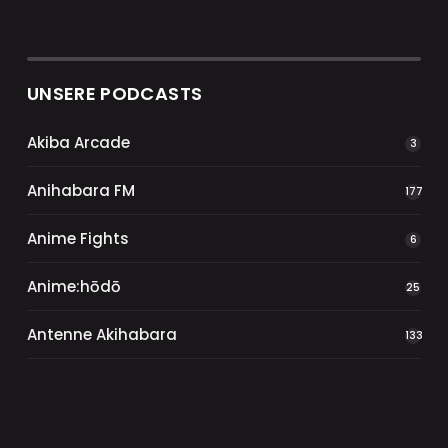
UNSERE PODCASTS
Akiba Arcade
3
Anihabara FM
177
Anime Fights
6
Anime:hōdō
25
Antenne Akihabara
133