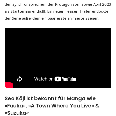
den Synchronsprechern der Protagonisten sowie April 2023
als Starttermin enthüllt. Ein neuer Teaser-Trailer entlockte
der Serie außerdem ein paar erste animierte Szenen.
Seo Kōji ist bekannt für Manga wie
»Fuuka«, »A Town Where You Live« &
»Suzuka«