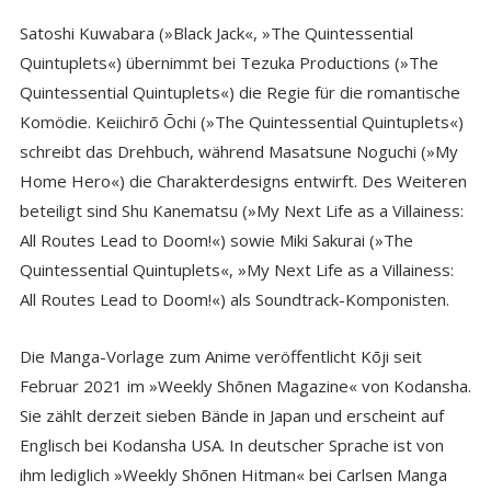
Satoshi Kuwabara (»Black Jack«, »The Quintessential
Quintuplets«) übernimmt bei Tezuka Productions (»The
Quintessential Quintuplets«) die Regie für die romantische
Komödie. Keiichirō Ōchi (»The Quintessential Quintuplets«)
schreibt das Drehbuch, während Masatsune Noguchi (»My
Home Hero«) die Charakterdesigns entwirft. Des Weiteren
beteiligt sind Shu Kanematsu (»My Next Life as a Villainess:
All Routes Lead to Doom!«) sowie Miki Sakurai (»The
Quintessential Quintuplets«, »My Next Life as a Villainess:
All Routes Lead to Doom!«) als Soundtrack-Komponisten.
Die Manga-Vorlage zum Anime veröffentlicht Kōji seit
Februar 2021 im »Weekly Shōnen Magazine« von Kodansha.
Sie zählt derzeit sieben Bände in Japan und erscheint auf
Englisch bei Kodansha USA. In deutscher Sprache ist von
ihm lediglich »Weekly Shōnen Hitman« bei Carlsen Manga