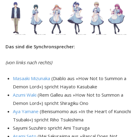
Das sind die Synchronsprecher:
(von links nach rechts)
Masaaki Mizunaka
(Diablo aus »How Not to Summon a
Demon Lord«) spricht Hayato Kasubake
Azumi Waki
(Rem Galleu aus »How Not to Summon a
Demon Lord«) spricht Shiragiku Ono
Aya Yamane
(Benisumomo aus »In the Heart of Kunoichi
Tsubaki«) spricht Riho Tsukishima
Sayumi Suzuhiro spricht Ami Tsuruga
Asami Seto
(Mai Sakurajima aus »Rascal Does Not