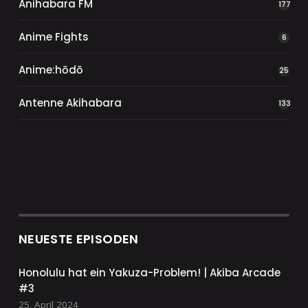
Anihabara FM
177
Anime Fights
6
Anime:hōdō
25
Antenne Akihabara
133
NEUESTE EPISODEN
Honolulu hat ein Yakuza-Problem! | Akiba Arcade
#3
25. April 2024