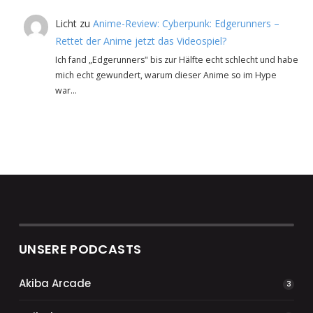
Licht
zu
Anime-Review: Cyberpunk: Edgerunners –
Rettet der Anime jetzt das Videospiel?
Ich fand „Edgerunners" bis zur Hälfte echt schlecht und habe
mich echt gewundert, warum dieser Anime so im Hype
war…
UNSERE PODCASTS
Akiba Arcade
3